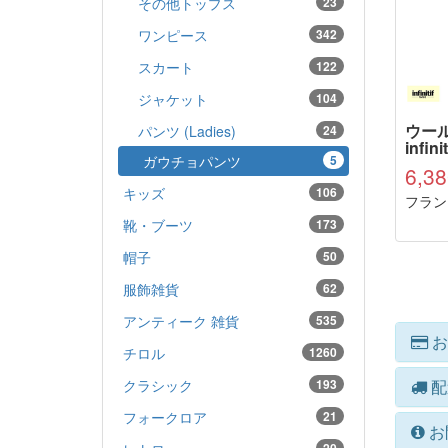
その他トップス
23
ワンピース
342
スカート
122
ジャケット
104
ウール
パンツ (Ladies)
24
infinit
ガウチョパンツ
5
6,3
キッズ
106
フラン
靴・ブーツ
173
帽子
50
服飾雑貨
62
アンティーク 雑貨
535
お
チロル
1260
クラシック
193
配
フォークロア
21
お