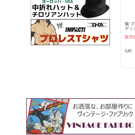
猫 
デッド
THE
販売
CAT