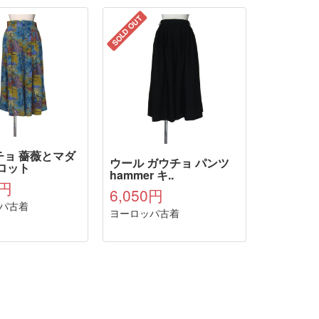
SOLD OUT
チョ 薔薇とマダ
ウール ガウチョ パンツ
ロット
hammer キ..
0円
6,050円
パ古着
ヨーロッパ古着