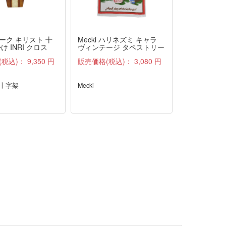
ーク キリスト 十
Mecki ハリネズミ キャラ
前掛け付き 
け INRI クロス
ヴィンテージ タペストリー
ス LANDH
ファブリック 雑貨 布 アン
ル
(税込)：
9,350 円
販売価格(税込)：
3,080 円
販売価格(税
ティーク
 十字架
Mecki
LANDHAUS
ス