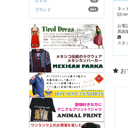
レトロ
20
ネッ
ブランド
864
ren
お電
異国屋
05
スタッ
お