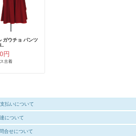
 ガウチョ パンツ
i..
80円
ス古着
支払いについて
達について
問合せについて