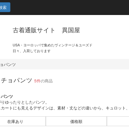
検索
古着通販サイト 異国屋
USA・ヨーロッパで集めたヴィンテージ＆ユーズド
日々、入荷しております
ョパンツ
ウチョパンツ
5件
の商品
ョパンツ
がりゆったりとしたパンツ。
スカートにも見えるデザインは、素材・丈などの違いから、キュロット
在庫あり
価格順