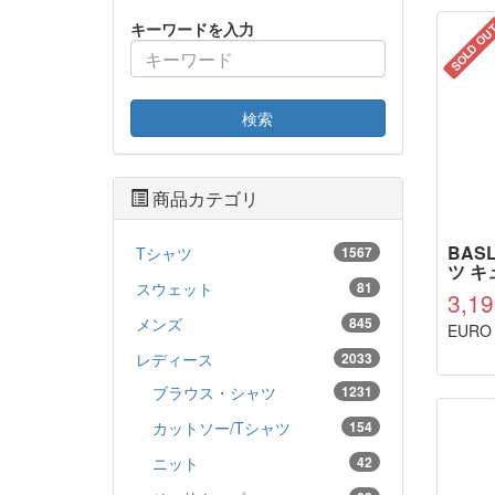
キーワードを入力
SOLD OU
検索
商品カテゴリ
BAS
Tシャツ
1567
ツ キ
スウェット
81
3,1
メンズ
845
EURO
レディース
2033
ブラウス・シャツ
1231
カットソー/Tシャツ
154
ニット
42