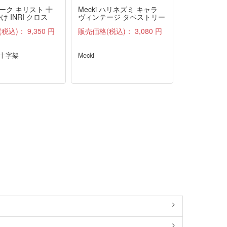
ーク キリスト 十
Mecki ハリネズミ キャラ
前掛け付き 
け INRI クロス
ヴィンテージ タペストリー
ス LANDH
ファブリック 雑貨 布 アン
ル
(税込)：
9,350 円
販売価格(税込)：
3,080 円
販売価格(税
ティーク
 十字架
Mecki
LANDHAUS
ス