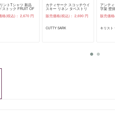
プリントTシャツ 新品
カティサーク スコッチウイ
アンティ
ストック FRUIT OF
スキー リネン タペストリ
字架 壁掛
 LOOM 紺 M
ー ファブリック 雑貨 布 ア
価格(税込)：
2,670 円
販売価格(税込)：
2,690 円
販売価格
ンティーク
CUTTY SARK
キリスト