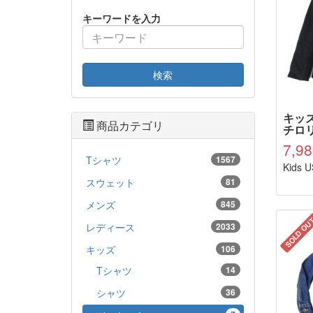
キーワードを入力
検索
キッ
商品カテゴリ
チロリ
7,9
Tシャツ
1567
Kids 
スウェット
81
メンズ
845
SOLD OU
レディース
2033
キッズ
106
Tシャツ
14
シャツ
36