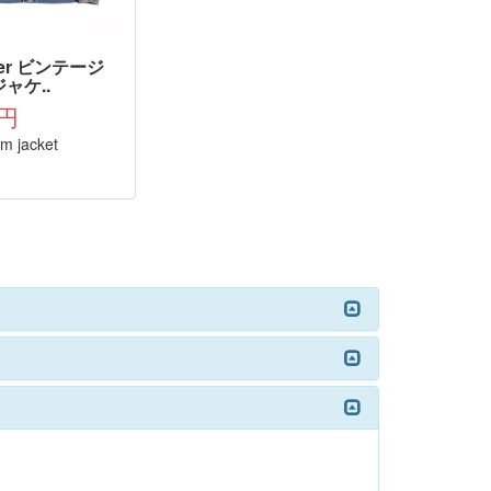
ler ビンテージ
ャケ..
0円
im jacket