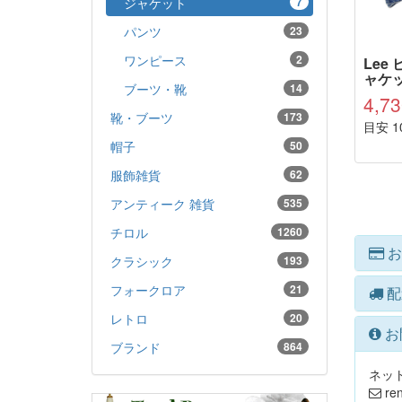
ジャケット
7
パンツ
23
ワンピース
2
Lee
ャケッ
ブーツ・靴
14
4,7
靴・ブーツ
173
目安 1
帽子
50
服飾雑貨
62
アンティーク 雑貨
535
チロル
1260
お
クラシック
193
フォークロア
21
配
レトロ
20
お
ブランド
864
ネッ
ren