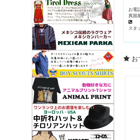
お電
異国屋
05
スタッ
お