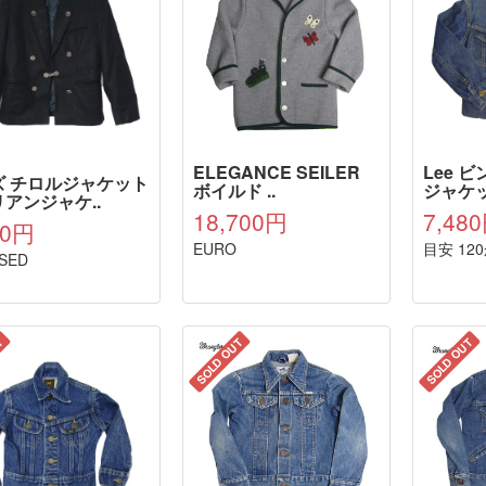
ELEGANCE SEILER
Lee 
ズ チロルジャケット
ボイルド ..
ジャケッ
アンジャケ..
18,700円
7,48
80円
EURO
目安 12
USED
T
SOLD OUT
SOLD OUT