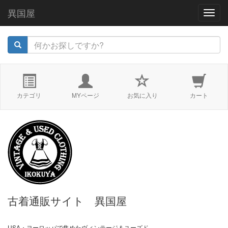
異国屋
navig
カテゴリ
MYページ
お気に入り
カート
古着通販サイト 異国屋
USA・ヨーロッパで集めたヴィンテージ＆ユーズド