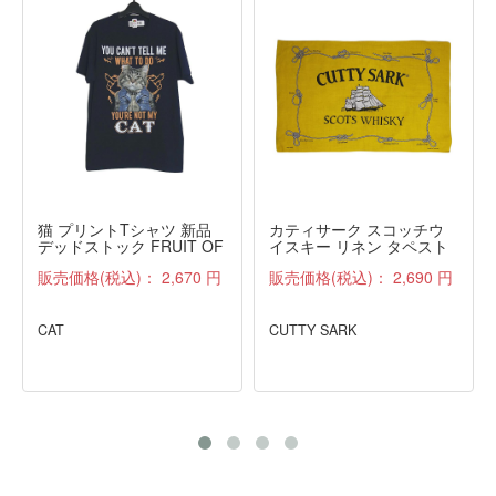
猫 プリントTシャツ 新品
カティサーク スコッチウ
デッドストック FRUIT OF
イスキー リネン タペスト
THE LOOM 紺 M
リー ファブリック 雑貨 布
販売価格(税込)：
2,670 円
販売価格(税込)：
2,690 円
アンティーク
CAT
CUTTY SARK