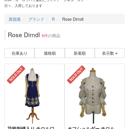
日々、入荷しております
異国屋
ブランド
R
Rose Dirndl
Rose Dirndl
8件
の商品
在庫あり
価格順
新着順
表示数
SOLD OUT
SOLD OUT
花柄刺繍入り チロルワ
オフショルダー チロル