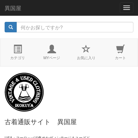
異国屋
navig
カテゴリ
MYページ
お気に入り
カート
古着通販サイト 異国屋
USA・ヨーロッパで集めたヴィンテージ＆ユーズド