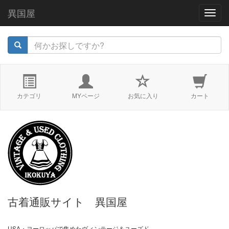
異国屋
navig
カテゴリ
MYページ
お気に入り
カート
古着通販サイト 異国屋
USA・ヨーロッパで集めたヴィンテージ＆ユーズド