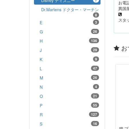
Disney ディズニー
7
お電
異国屋
Dr.Martens ドクター・マーチン
05
8
スタッ
E
3
G
26
H
136
お
J
29
K
9
L
47
M
26
N
4
O
21
P
55
R
127
S
16
猫 