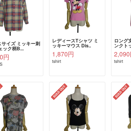
レディースTシャツ ミ
ロング
スサイズ ミッキー刺
ッキーマウス Dis..
ンクトップ
ェック柄B...
1,870円
2,09
70円
tshirt
tshirt
S
T
SOLD OUT
SOLD OUT