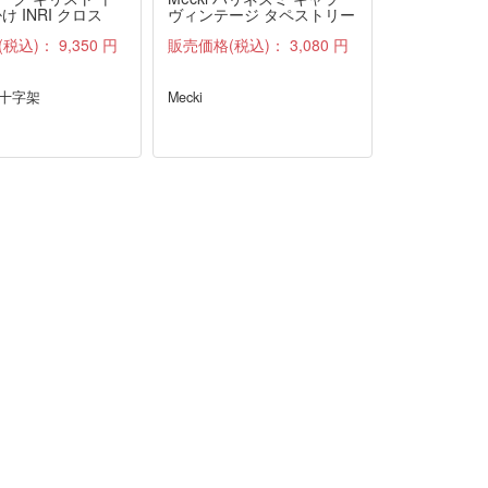
け INRI クロス
ヴィンテージ タペストリー
ス LANDH
ファブリック 雑貨 布 アン
ル
(税込)：
9,350 円
販売価格(税込)：
3,080 円
販売価格(税
ティーク
 十字架
Mecki
LANDHAUS
ス