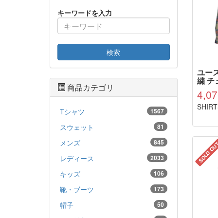
キーワードを入力
検索
ユー
繍 チ
商品カテゴリ
4,0
SHIRT
Tシャツ
1567
スウェット
81
メンズ
845
SOLD OU
レディース
2033
キッズ
106
靴・ブーツ
173
帽子
50