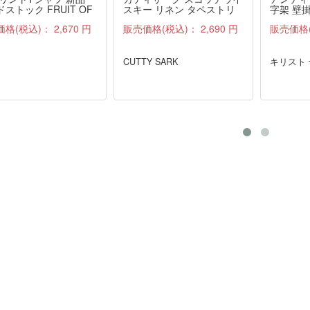
ストック FRUIT OF
スキー リネン タペストリ
字架 壁掛
 LOOM 紺 M
ー ファブリック 雑貨 布 ア
価格(税込)：
2,670 円
販売価格(税込)：
2,690 円
販売価格
ンティーク
CUTTY SARK
キリスト