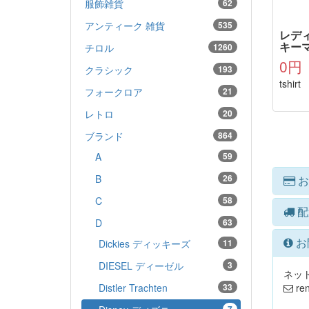
服飾雑貨
62
アンティーク 雑貨
535
レディ
キーマ
チロル
1260
0円
クラシック
193
tshirt
フォークロア
21
レトロ
20
ブランド
864
A
59
B
26
お
C
58
配
D
63
お
Dickies ディッキーズ
11
DIESEL ディーゼル
3
ネッ
Distler Trachten
33
ren