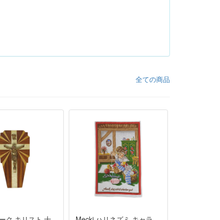
全ての商品
ーク キリスト 十
Mecki ハリネズミ キャラ
前掛け付き 