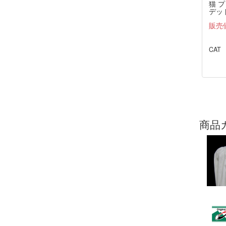
猫 
デッド
THE
販売
CAT
商品