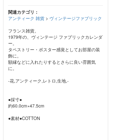
関連カテゴリ：
アンティーク 雑貨
>
ヴィンテージファブリック
フランス雑貨。
1979年の、ヴィンテージ ファブリックカレンダ
ー。
タペストリー・ポスター感覚としてお部屋の装
飾に。
額縁などに入れたりするとさらに良い雰囲気
に。
-花,アンティーク,レトロ,生地,-
●採寸●
約60.0cm×47.5cm
●素材●COTTON