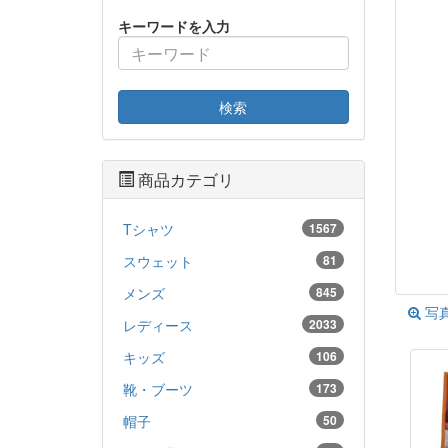
キーワードを入力
検索
商品カテゴリ
Tシャツ
1567
スウェット
81
メンズ
845
写
レディース
2033
キッズ
106
靴・ブーツ
173
帽子
50