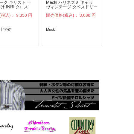
ーク キリスト 十
Mecki ハリネズミ キャラ
前掛け付き 
け INRI クロス
ヴィンテージ タペストリー
ス LANDH
ファブリック 雑貨 布 アン
ル
(税込)：
9,350 円
販売価格(税込)：
3,080 円
販売価格(税
ティーク
 十字架
Mecki
LANDHAUS
ス