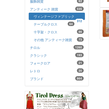
服飾雑貨
62
アンティーク 雑貨
535
ヴィンテージファブリック
312
テーブルクロス
64
十字架・クロス
86
その他 アンティーク雑貨
73
チロル
1260
クラシック
193
フォークロア
21
レトロ
20
ブランド
864