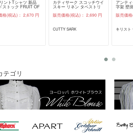
プリントTシャツ 新品
カティサーク スコッチウイ
アンティ
ストック FRUIT OF
スキー リネン タペストリ
字架 壁掛
 LOOM 紺 M
ー ファブリック 雑貨 布 ア
価格(税込)：
2,670 円
販売価格(税込)：
2,690 円
販売価格
ンティーク
CUTTY SARK
キリスト
カテゴリ