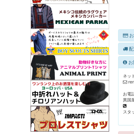
お
配
お
ネッ
ren
お電
異国屋
05
スタッ