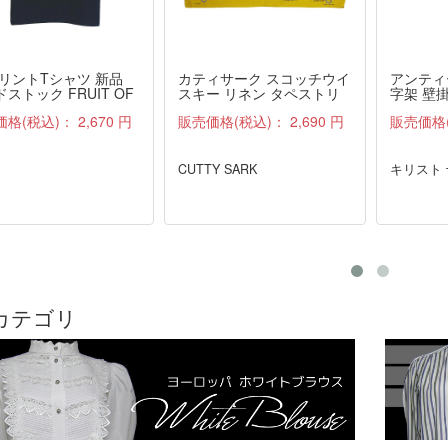
プリントTシャツ 新品
カティサーク スコッチウイ
アンティ
ストック FRUIT OF
スキー リネン タペストリ
字架 壁掛
 LOOM 紺 M
ー ファブリック 雑貨 布 ア
価格(税込)：
2,670 円
販売価格(税込)：
2,690 円
販売価格
ンティーク
CUTTY SARK
キリスト
カテゴリ