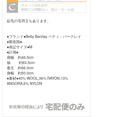
起毛の毛羽立ちあります。
●ブランド●Betty Barclay ベティ・バークレイ
●製造国●-
●表記サイズ●M
●計測●
肩幅 約46.5cm
袖 約63.5cm
着丈 約66.0cm
身幅 約50.0cm
●素材●40% WOOL,36% RAYON,13%
ANGORA,6% NYLON