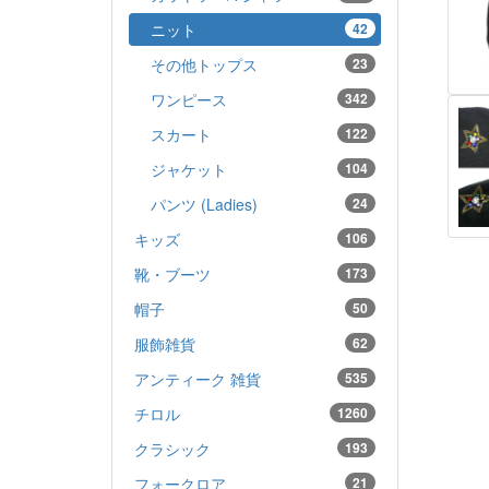
ニット
42
その他トップス
23
ワンピース
342
スカート
122
ジャケット
104
パンツ (Ladies)
24
キッズ
106
靴・ブーツ
173
帽子
50
服飾雑貨
62
アンティーク 雑貨
535
チロル
1260
クラシック
193
フォークロア
21