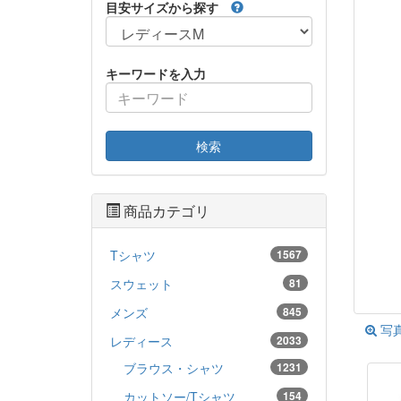
目安サイズから探す
キーワードを入力
検索
商品カテゴリ
Tシャツ
1567
スウェット
81
メンズ
845
写
レディース
2033
ブラウス・シャツ
1231
カットソー/Tシャツ
154