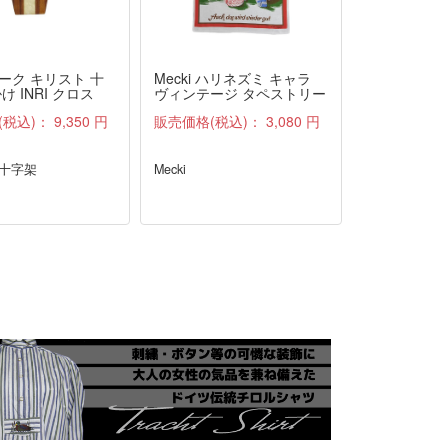
ーク キリスト 十
Mecki ハリネズミ キャラ
前掛け付き 
け INRI クロス
ヴィンテージ タペストリー
ス LANDH
ファブリック 雑貨 布 アン
ル
(税込)：
9,350 円
販売価格(税込)：
3,080 円
販売価格(税
ティーク
 十字架
Mecki
LANDHAUS
ス