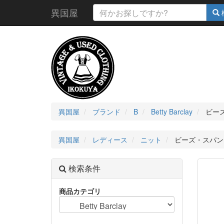
異国屋
異国屋
ブランド
B
Betty Barclay
ビーズ
異国屋
レディース
ニット
ビーズ・スパンコー
検索条件
商品カテゴリ