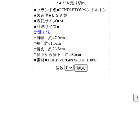
\ 4,536
売り切れ
■ブランド名■PENDLETONペンドルトン
■製造国■ＵＳＡ製
■表記サイズ■Ｍ
■計測サイズ■
計測方法
*肩幅 約47.0cm
*袖 約61.5cm
*着丈 約73.5cm
*脇下から脇下 約59.5cm
■素材■ PURE VIRGIN WOOL 100%
個数