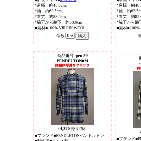
*肩幅 約46.5cm,
*肩幅 約46.5
*袖 約62.5cm,
*袖 約62.5c
*着丈 約83.5cm,
*着丈 約85.0
*脇下から脇下 約58.0cm
*脇下から脇下
■素材■100% VIRGIN WOOL
■素材■100% 
個数
商品番号:
pen-39
PENDELTON■M
\ 4,320
売り切れ
■ブランド■PENDLETONペンドルトン
■ブランド■P