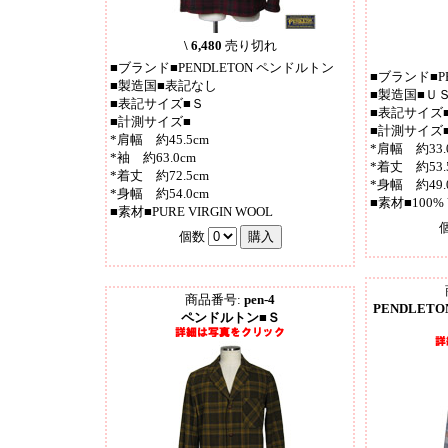
\ 6,480
売り切れ
■ブランド■PENDLETON ペンドルトン
■ブランド■P
■製造国■表記なし
■製造国■
■表記サイズ■Ｓ
■表記サイズ■
■計測サイズ■
■計測サイズ
*肩幅 約45.5cm
*肩幅 約33.
*袖 約63.0cm
*着丈 約53.
*着丈 約72.5cm
*身幅 約49.
*身幅 約54.0cm
■素材■100% 
■素材■PURE VIRGIN WOOL
個数
商品番号:
pen-4
PENDLET
ペンドルトン■Ｓ