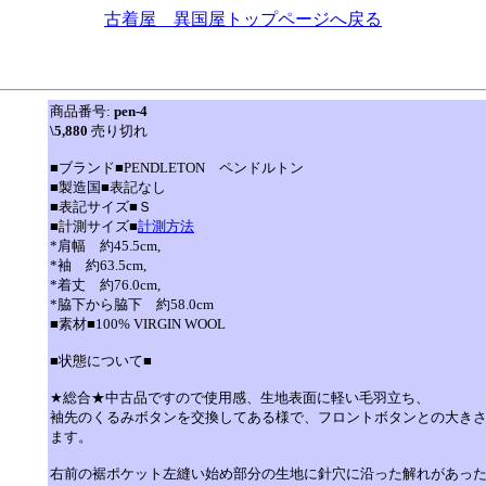
古着屋 異国屋トップページへ戻る
商品番号:
pen-4
\5,880
売り切れ
■ブランド■PENDLETON ペンドルトン
■製造国■表記なし
■表記サイズ■Ｓ
■計測サイズ■
計測方法
*肩幅 約45.5cm,
*袖 約63.5cm,
*着丈 約76.0cm,
*脇下から脇下 約58.0cm
■素材■100% VIRGIN WOOL
■状態について■
★総合★中古品ですので使用感、生地表面に軽い毛羽立ち、
袖先のくるみボタンを交換してある様で、フロントボタンとの大き
ます。
右前の裾ポケット左縫い始め部分の生地に針穴に沿った解れがあっ