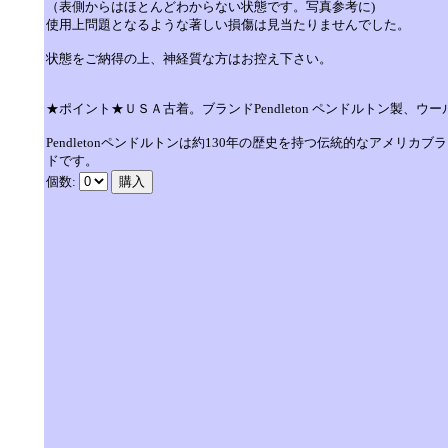
（表側からはほとんどわからない状態です。写真参考に)
使用上問題となるような著しい損傷は見当たりませんでした。
状態をご納得の上、神経質な方はお控え下さい。
★ポイント★ＵＳＡ古着。ブランドPendleton ペンドルトン製、
Pendletonペンドルトンは約130年の歴史を持つ伝統的なアメ
ドです。
個数: