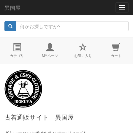
異国屋
navig
カテゴリ
MYページ
お気に入り
カート
古着通販サイト 異国屋
USA・ヨーロッパで集めたヴィンテージ＆ユーズド