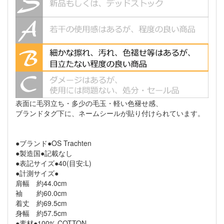
表面に毛羽立ち・多少の毛玉・軽い色褪せ感、
ブランドタグ下に、ネームシールが貼り付けられています。
●ブランド●OS Trachten
●製造国●記載なし
●表記サイズ●40(目安:L)
●計測サイズ●
肩幅 約44.0cm
袖 約60.0cm
着丈 約69.5cm
身幅 約57.5cm
●素材●100% COTTON