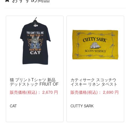
猫 プリントTシャツ 新品
カティサーク スコッチウ
デッドストック FRUIT OF
イスキー リネン タペスト
THE LOOM 紺 M
リー ファブリック 雑貨 布
販売価格(税込)：
2,670 円
販売価格(税込)：
2,690 円
アンティーク
CAT
CUTTY SARK