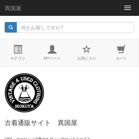
異国屋
navig
カテゴリ
MYページ
お気に入り
カート
古着通販サイト 異国屋
USA・ヨーロッパで集めたヴィンテージ＆ユーズド