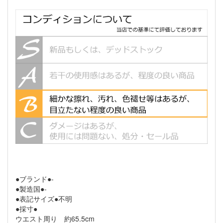
●ブランド●-
●製造国●-
●表記サイズ●不明
●採寸●
ウエスト周り 約65.5cm