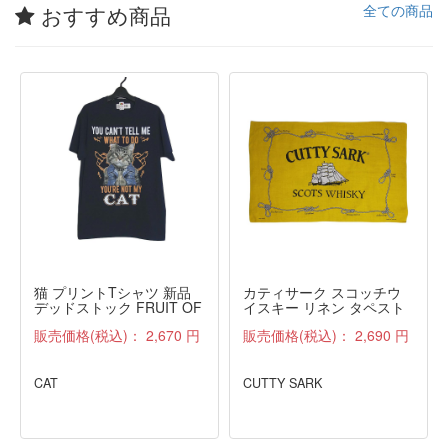
おすすめ商品
全ての商品
猫 プリントTシャツ 新品
カティサーク スコッチウ
デッドストック FRUIT OF
イスキー リネン タペスト
THE LOOM 紺 M
リー ファブリック 雑貨 布
販売価格(税込)：
2,670 円
販売価格(税込)：
2,690 円
アンティーク
CAT
CUTTY SARK