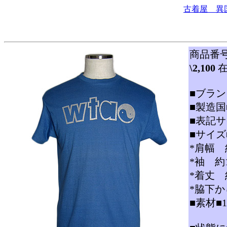
古着屋 異
商品番号
\2,100
在
■ブランド
■製造国
■表記サ
■サイズ
*肩幅 約
*袖 約15
*着丈 約
*脇下か
■素材■1