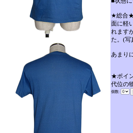
■状態に
★総合
面に軽
れます
た。(写
あまり
★ポイン
代位の
個数: