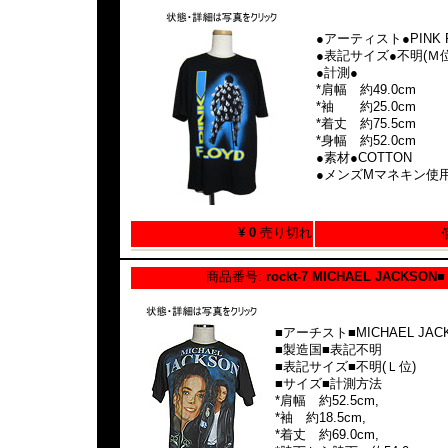
●アーティスト●PINK 
●表記サイズ●不明(Ｍ位
●計測●
*肩幅 約49.0cm
*袖 約25.0cm
*着丈 約75.5cm
*身幅 約52.0cm
●素材●COTTON
●メンズMマネキン使
¥ 0
売り切れ
商品番号:
rockt-7 MICHAEL JACKSON
■アーチスト■MICHAEL JAC
■製造国■表記不明
■表記サイズ■不明(Ｌ位)
■サイズ■
計測方法
*肩幅 約52.5cm,
*袖 約18.5cm,
*着丈 約69.0cm,