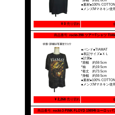
*身幅 約61.0cm
●素材●100% COTTO
●メンズMマネキン使
¥ 0
売り切れ
商品番号:
rockt-398 ツアーTシャツ TIA
●バンド●TIAMAT
●表記サイズ●ＸＬ
●計測●
*肩幅 約59.5cm
*袖 約19.5cm
*着丈 約73.5cm
*身幅 約59.5cm
●素材●100% COTTO
●メンズMマネキン使
¥ 2,268
売り切れ
商品番号:
rockt-3 PINK FLOYD 1989年ヨー