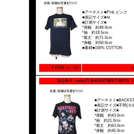
■アーチスト■P!nk ピンク
■表記サイズ■Ｍ
■計測サイズ■
*肩幅 約48.0cm
*袖 約18.5cm
*着丈 約71.5cm
*身幅 約50.0cm
■素材■100% COTTON
¥ 2,916
売り切れ
商品番号:
rockt-21 BACKSTREET BOYS
■アーチスト■BACKST
■表記サイズ■不明(Ｓ位
■計測サイズ■
*肩幅 約43.0cm
*袖 約21.0cm
*着丈 約63.0cm
*身幅 約45.0cm