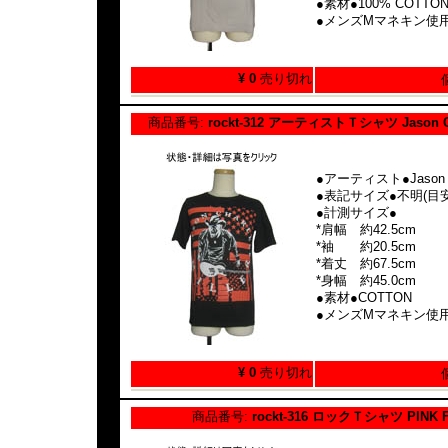
●素材●100% COTTO
●メンズMマネキン使
¥ 0
売り切れ
商品番号:
rockt-312 アーティストＴシャツ Jason Cha
●アーティスト●Jason Cha
●表記サイズ●不明(目安
●計測サイズ●
*肩幅 約42.5cm
*袖 約20.5cm
*着丈 約67.5cm
*身幅 約45.0cm
●素材●COTTON
●メンズMマネキン使
¥ 0
売り切れ
商品番号:
rockt-316 ロックＴシャツ PINK 