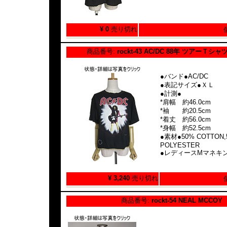
¥ 0
売り切れ
商品番号:
rockt-43 AC/DC 88年 ツアーＴシ
●バンド●AC/DC
●表記サイズ●ＸＬ
●計測●
*肩幅 約46.0cm
*袖 約20.5cm
*着丈 約56.0cm
*身幅 約52.5cm
●素材●50% COTTON,
POLYESTER
●レディースMマネキ
¥ 3,240
売り切れ
商品番号:
rockt-54 NEAL MCCOY