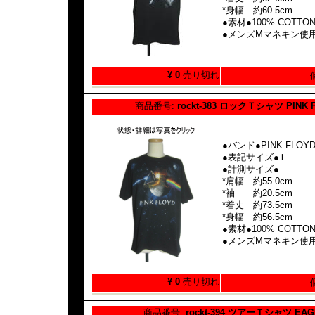
*身幅 約60.5cm
●素材●100% COTTO
●メンズMマネキン使
¥ 0
売り切れ
商品番号:
rockt-383 ロックＴシャツ PINK 
●バンド●PINK FLOY
●表記サイズ●Ｌ
●計測サイズ●
*肩幅 約55.0cm
*袖 約20.5cm
*着丈 約73.5cm
*身幅 約56.5cm
●素材●100% COTTO
●メンズMマネキン使
¥ 0
売り切れ
商品番号:
rockt-394 ツアーＴシャツ EAG