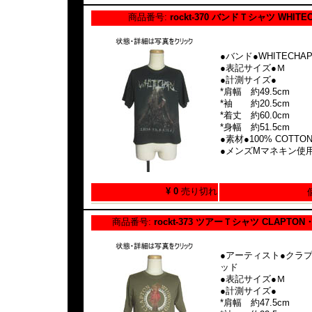
商品番号:
rockt-370 バンドＴシャツ WHITE
●バンド●WHITECHAP
●表記サイズ●Ｍ
●計測サイズ●
*肩幅 約49.5cm
*袖 約20.5cm
*着丈 約60.0cm
*身幅 約51.5cm
●素材●100% COTTO
●メンズMマネキン使
¥ 0
売り切れ
商品番号:
rockt-373 ツアーＴシャツ CLAPTON
●アーティスト●クラ
ッド
●表記サイズ●Ｍ
●計測サイズ●
*肩幅 約47.5cm