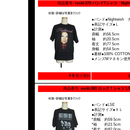
商品番号:
rockt-379 バンドTシャツ Night
●バンド●Nightwis
●表記サイズ●Ｌ
●計測●
肩幅 約56.5cm
袖 約20.5cm
着丈 約77.5cm
身幅 約54.5cm
●素材●100% COTTO
●メンズMマネキン使
¥ 0
売り切れ
商品番号:
rockt-381 ロックＴシャツ L
●バンド●LSE
●表記サイズ●ＸＬ
●計測●
*肩幅 約59.5cm
*袖 約21.5cm
*着丈 約82.0cm