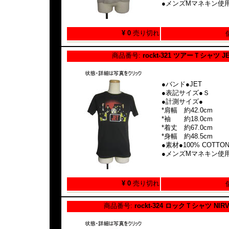
●メンズMマネキン使
¥ 0
売り切れ
商品番号:
rockt-321 ツアーＴシャツ J
●バンド●JET
●表記サイズ●Ｓ
●計測サイズ●
*肩幅 約42.0cm
*袖 約18.0cm
*着丈 約67.0cm
*身幅 約48.5cm
●素材●100% COTTO
●メンズMマネキン使
¥ 0
売り切れ
商品番号:
rockt-324 ロックＴシャツ NIR