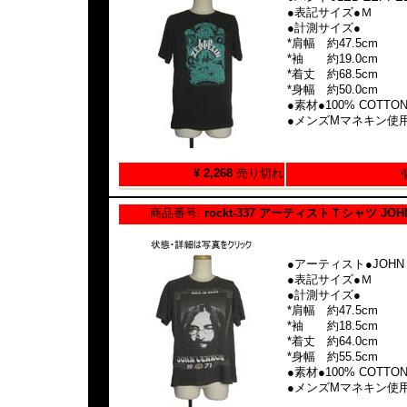
●表記サイズ●Ｍ
●計測サイズ●
*肩幅 約47.5cm
*袖 約19.0cm
*着丈 約68.5cm
*身幅 約50.0cm
●素材●100% COTTO
●メンズMマネキン使
¥ 2,268
売り切れ
商品番号:
rockt-337 アーティストＴシャツ JOH
●アーティスト●JOHN 
●表記サイズ●Ｍ
●計測サイズ●
*肩幅 約47.5cm
*袖 約18.5cm
*着丈 約64.0cm
*身幅 約55.5cm
●素材●100% COTTO
●メンズMマネキン使