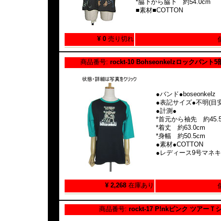
*脇下から脇下 約54.0cm
■素材■COTTON
¥ 0
売り切れ
商品番号:
rockt-10 Bohseonkelzロックバン
●バンド●boseonkelz
●表記サイズ●不明(目安
●計測●
*首元から袖先 約45.5
*着丈 約63.0cm
*身幅 約50.5cm
●素材●COTTON
●レディース9号マネ
¥ 2,268
在庫あり
商品番号:
rockt-17 P!nkピンク ツアー