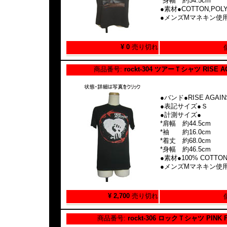
*身幅 約54.5cm
●素材●COTTON,POL
●メンズMマネキン使
¥ 0
売り切れ
商品番号:
rockt-304 ツアーＴシャツ RISE A
●バンド●RISE AGAIN
●表記サイズ●Ｓ
●計測サイズ●
*肩幅 約44.5cm
*袖 約16.0cm
*着丈 約68.0cm
*身幅 約46.5cm
●素材●100% COTTO
●メンズMマネキン使
¥ 2,700
売り切れ
商品番号:
rockt-306 ロックＴシャツ PINK 