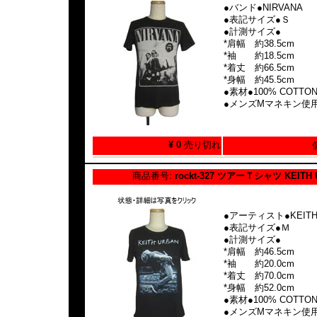
●バンド●NIRVANA
●表記サイズ●Ｓ
●計測サイズ●
*肩幅 約38.5cm
*袖 約18.5cm
*着丈 約66.5cm
*身幅 約45.5cm
●素材●100% COTTO
●メンズMマネキン使
¥ 0
売り切れ
商品番号:
rockt-327 ツアーＴシャツ KEITH
●アーティスト●KEITH
●表記サイズ●Ｍ
●計測サイズ●
*肩幅 約46.5cm
*袖 約20.0cm
*着丈 約70.0cm
*身幅 約52.0cm
●素材●100% COTTO
●メンズMマネキン使