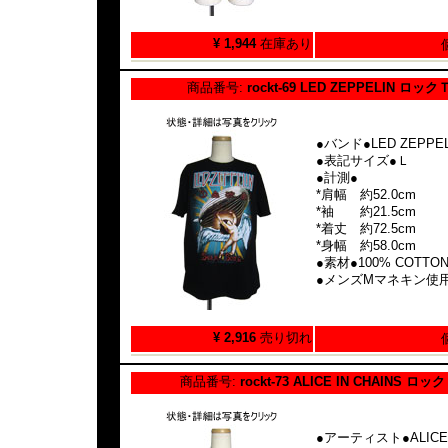
¥ 1,944
在庫あり
商品番号:
rockt-69 LED ZEPPELIN ロ
●バンド●LED ZEPPEL
●表記サイズ●Ｌ
●計測●
*肩幅 約52.0cm
*袖 約21.5cm
*着丈 約72.5cm
*身幅 約58.0cm
●素材●100% COTTO
●メンズMマネキン使
¥ 2,916
売り切れ
商品番号:
rockt-73 ALICE IN CHAINS 
●アーティスト●ALICE I