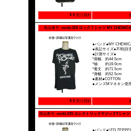
¥ 0
売り切れ
商品番号:
rockt-329 ロックＴシャツ MY CHEMIC
●バンド●MY CHEMIC
●表記サイズ●不明(目安
●計測サイズ●
*肩幅 約44.5cm
*袖 約19.0cm
*着丈 約71.5cm
*身幅 約52.5cm
●素材●COTTON
●メンズMマネキン使
¥ 0
売り切れ
商品番号:
rockt-335 エレクトリックマジックTシャツ L
●バンド●LED ZEPPEL