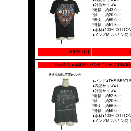
●計測サイズ●
*肩幅 約43.0cm
*袖 約20.0cm
*着丈 約69.0cm
*身幅 約51.5cm
●素材●100% COTTO
●メンズMマネキン使
¥ 0
売り切れ
商品番号:
rockt-347 バンドＴシャツ THE B
●バンド●THE BEATL
●表記サイズ●Ｌ
●計測サイズ●
*肩幅 約52.5cm
*袖 約20.5cm
*着丈 約66.5cm
*身幅 約59.0cm
●素材●100% COTTO
●メンズMマネキン使