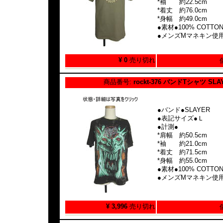
*袖 約22.5cm
*着丈 約76.0cm
*身幅 約49.0cm
●素材●100% COTTO
●メンズMマネキン使
¥ 0
売り切れ
商品番号:
rockt-376 バンドTシャツ SLA
●バンド●SLAYER
●表記サイズ●Ｌ
●計測●
*肩幅 約50.5cm
*袖 約21.0cm
*着丈 約71.5cm
*身幅 約55.0cm
●素材●100% COTTO
●メンズMマネキン使
¥ 3,996
売り切れ