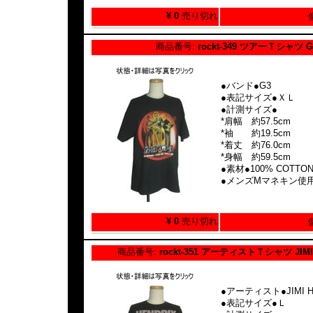
¥ 0
売り切れ
商品番号:
rockt-349 ツアーＴシャツ G
●バンド●G3
●表記サイズ●ＸＬ
●計測サイズ●
*肩幅 約57.5cm
*袖 約19.5cm
*着丈 約76.0cm
*身幅 約59.5cm
●素材●100% COTTO
●メンズMマネキン使
¥ 0
売り切れ
商品番号:
rockt-351 アーティストＴシャツ JIMI
●アーティスト●JIMI H
●表記サイズ●Ｌ