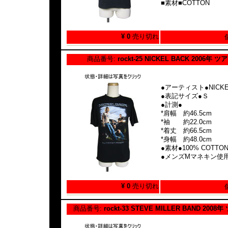
■素材■COTTON
¥ 0
売り切れ
商品番号:
rockt-25 NICKEL BACK 2006年
●アーティスト●NICKE
●表記サイズ●Ｓ
●計測●
*肩幅 約46.5cm
*袖 約22.0cm
*着丈 約66.5cm
*身幅 約48.0cm
●素材●100% COTTO
●メンズMマネキン使
¥ 0
売り切れ
商品番号:
rockt-33 STEVE MILLER BAND 20