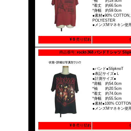
*袖 約19.5cm
*着丈 約66.5cm
*身幅 約59.0cm
●素材●90% COTTON,
POLYESTER
●メンズMマネキン使
¥ 0
売り切れ
商品番号:
rockt-368 バンドＴシャツ Slip
●バンド●SlipknoT
●表記サイズ●Ｌ
●計測サイズ●
*肩幅 約54.0cm
*袖 約20.5cm
*着丈 約74.0cm
*身幅 約55.5cm
●素材●100% COTTO
●メンズMマネキン使
¥ 0
売り切れ