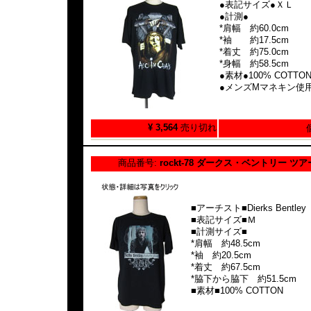
●表記サイズ●ＸＬ
●計測●
*肩幅 約60.0cm
*袖 約17.5cm
*着丈 約75.0cm
*身幅 約58.5cm
●素材●100% COTTO
●メンズMマネキン使
¥ 3,564
売り切れ
商品番号:
rockt-78 ダークス・ベントリー ツ
■アーチスト■Dierks Bentley
■表記サイズ■Ｍ
■計測サイズ■
*肩幅 約48.5cm
*袖 約20.5cm
*着丈 約67.5cm
*脇下から脇下 約51.5cm
■素材■100% COTTON