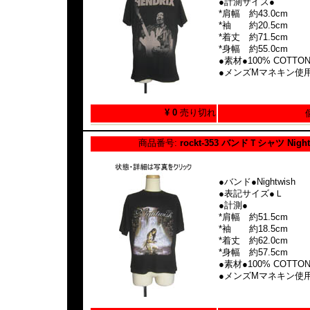
●計測サイズ●
*肩幅 約43.0cm
*袖 約20.5cm
*着丈 約71.5cm
*身幅 約55.0cm
●素材●100% COTTO
●メンズMマネキン使
¥ 0
売り切れ
商品番号:
rockt-353 バンドＴシャツ Night
●バンド●Nightwish
●表記サイズ●Ｌ
●計測●
*肩幅 約51.5cm
*袖 約18.5cm
*着丈 約62.0cm
*身幅 約57.5cm
●素材●100% COTTO
●メンズMマネキン使