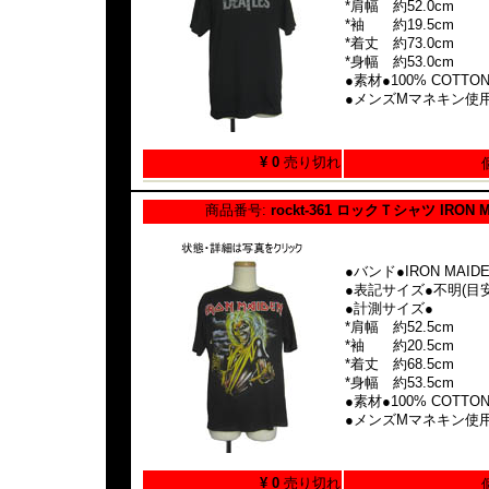
*肩幅 約52.0cm
*袖 約19.5cm
*着丈 約73.0cm
*身幅 約53.0cm
●素材●100% COTTO
●メンズMマネキン使
¥ 0
売り切れ
商品番号:
rockt-361 ロックＴシャツ IRON M
●バンド●IRON MAID
●表記サイズ●不明(目安:
●計測サイズ●
*肩幅 約52.5cm
*袖 約20.5cm
*着丈 約68.5cm
*身幅 約53.5cm
●素材●100% COTTO
●メンズMマネキン使
¥ 0
売り切れ