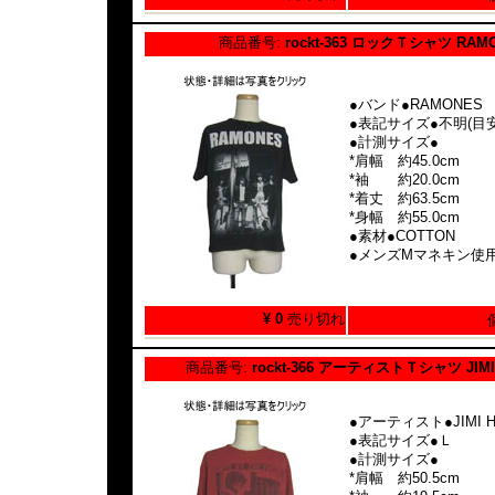
商品番号:
rockt-363 ロックＴシャツ RAM
●バンド●RAMONES
●表記サイズ●不明(目安:
●計測サイズ●
*肩幅 約45.0cm
*袖 約20.0cm
*着丈 約63.5cm
*身幅 約55.0cm
●素材●COTTON
●メンズMマネキン使
¥ 0
売り切れ
商品番号:
rockt-366 アーティストＴシャツ JIMI
●アーティスト●JIMI H
●表記サイズ●Ｌ
●計測サイズ●
*肩幅 約50.5cm