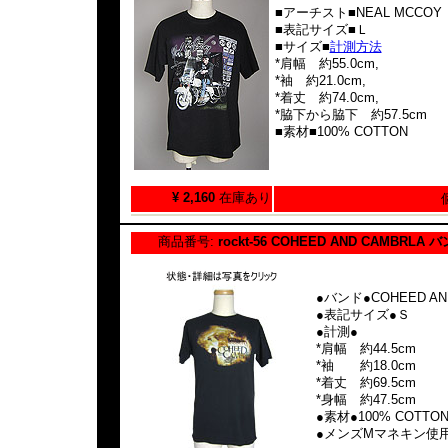
■アーチスト■NEAL MCCOY
■表記サイズ■Ｌ
■サイズ■
計測方法
*肩幅 約55.0cm,
*袖 約21.0cm,
*着丈 約74.0cm,
*脇下から脇下 約57.5cm
■素材■100% COTTON
¥ 2,160
在庫あり
商品番号:
rockt-56 COHEED AND CAMBRL
●バンド●COHEED AN
●表記サイズ●Ｓ
●計測●
*肩幅 約44.5cm
*袖 約18.0cm
*着丈 約69.5cm
*身幅 約47.5cm
●素材●100% COTTO
●メンズMマネキン使