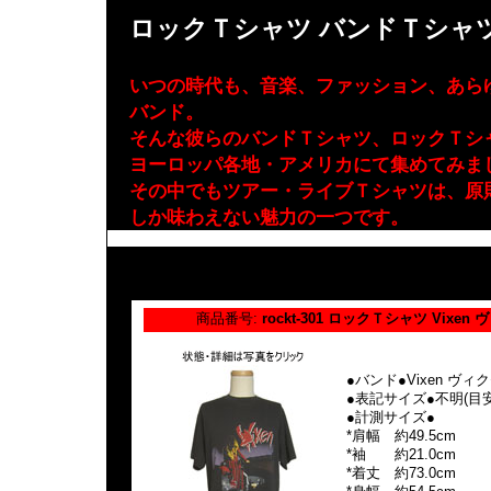
ロックＴシャツ バンドＴシャ
いつの時代も、音楽、ファッション、あら
バンド
。
そんな彼らのバンドＴシャツ、ロックＴシ
ヨーロッパ各地・アメリカにて集めてみま
その中でもツアー・ライブＴシャツは、原
しか味わえない魅力の一つです。
このページはロックＴシャツ・バンドＴシャツのページ
商品番号:
rockt-301 ロックＴシャツ Vixen
●バンド●Vixen ヴィ
●表記サイズ●不明(目安:
●計測サイズ●
*肩幅 約49.5cm
*袖 約21.0cm
*着丈 約73.0cm