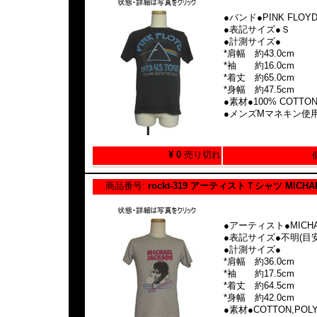
●バンド●PINK FLOY
●表記サイズ●Ｓ
●計測サイズ●
*肩幅 約43.0cm
*袖 約16.0cm
*着丈 約65.0cm
*身幅 約47.5cm
●素材●100% COTTO
●メンズMマネキン使
¥ 0
売り切れ
商品番号:
rockt-319 アーティストＴシャツ MICHA
●アーティスト●MICHA
●表記サイズ●不明(目安
●計測サイズ●
*肩幅 約36.0cm
*袖 約17.5cm
*着丈 約64.5cm
*身幅 約42.0cm
●素材●COTTON,POL