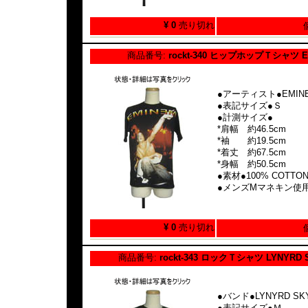
¥ 0
売り切れ
商品番号:
rockt-340 ヒップホップＴシャツ E
●アーティスト●EMIN
●表記サイズ●Ｓ
●計測サイズ●
*肩幅 約46.5cm
*袖 約19.5cm
*着丈 約67.5cm
*身幅 約50.5cm
●素材●100% COTTO
●メンズMマネキン使
¥ 0
売り切れ
商品番号:
rockt-343 ロックＴシャツ LYNYRD 
●バンド●LYNYRD SK
●表記サイズ●Ｍ