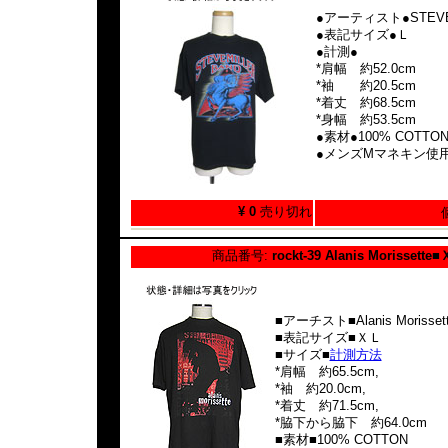
●アーティスト●STEVE 
●表記サイズ●Ｌ
●計測●
*肩幅 約52.0cm
*袖 約20.5cm
*着丈 約68.5cm
*身幅 約53.5cm
●素材●100% COTTO
●メンズMマネキン使
¥ 0
売り切れ
商品番号:
rockt-39 Alanis Morissette
■アーチスト■Alanis Morisset
■表記サイズ■ＸＬ
■サイズ■
計測方法
*肩幅 約65.5cm,
*袖 約20.0cm,
*着丈 約71.5cm,
*脇下から脇下 約64.0cm
■素材■100% COTTON