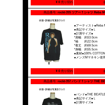
¥ 0
売り切れ
商品番号:
rockt-355 ツアーＴシャツ Reba Mc
●アーティスト●Reba Mc
●表記サイズ●Ｌ
●計測サイズ●
*肩幅 約53.0cm
*袖 約22.0cm
*着丈 約69.5cm
*身幅 約55.5cm
●素材●100% COTTO
●メンズMマネキン使
¥ 0
売り切れ
商品番号:
rockt-357 バンドＴシャツ THE B
●バンド●THE BEATL
●表記サイズ●Ｌ
●計測サイズ●