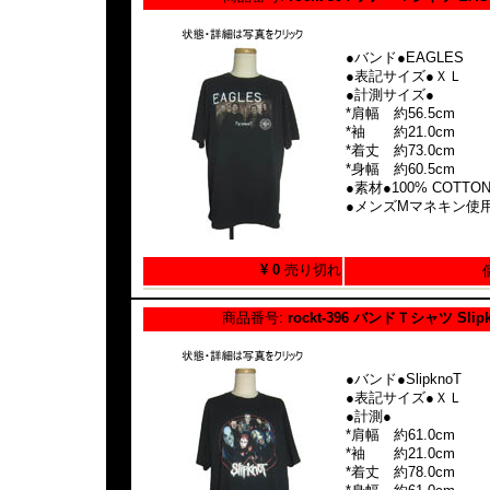
●バンド●EAGLES
●表記サイズ●ＸＬ
●計測サイズ●
*肩幅 約56.5cm
*袖 約21.0cm
*着丈 約73.0cm
*身幅 約60.5cm
●素材●100% COTTO
●メンズMマネキン使
¥ 0
売り切れ
商品番号:
rockt-396 バンドＴシャツ Slip
●バンド●SlipknoT
●表記サイズ●ＸＬ
●計測●
*肩幅 約61.0cm
*袖 約21.0cm
*着丈 約78.0cm