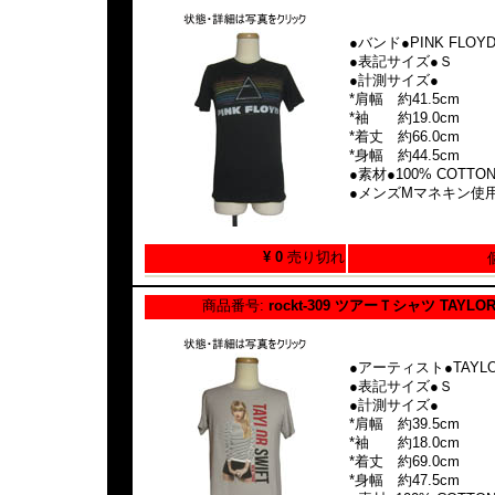
●バンド●PINK FLOY
●表記サイズ●Ｓ
●計測サイズ●
*肩幅 約41.5cm
*袖 約19.0cm
*着丈 約66.0cm
*身幅 約44.5cm
●素材●100% COTTO
●メンズMマネキン使
¥ 0
売り切れ
商品番号:
rockt-309 ツアーＴシャツ TAYLOR
●アーティスト●TAYLOR
●表記サイズ●Ｓ
●計測サイズ●
*肩幅 約39.5cm
*袖 約18.0cm
*着丈 約69.0cm
*身幅 約47.5cm