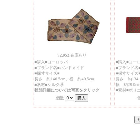
\ 2,052
在庫あり
■購入■ヨーロッパ
■購入■ヨー
■ブランド名■ハンドメイド
■ブランド
■採寸サイズ■
■採寸サイズ
長さ 約146.5cm、横 約40.5cm
長さ 約134.
■素材■シルク系
幅 約29.0c
状態詳細については写真をクリック
■素材■ポリ
個数