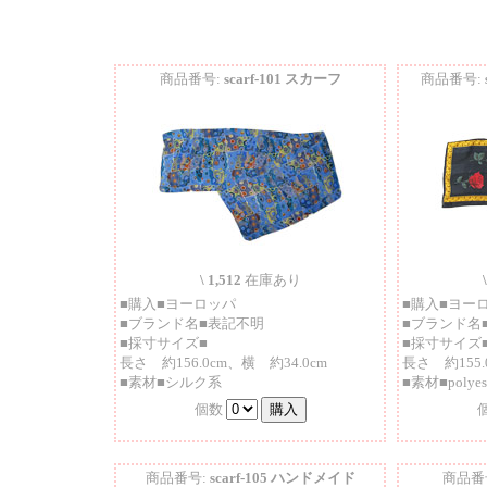
商品番号:
scarf-101 スカーフ
商品番号:
\ 1,512
在庫あり
■購入■ヨーロッパ
■購入■ヨー
■ブランド名■表記不明
■ブランド
■採寸サイズ■
■採寸サイズ
長さ 約156.0cm、横 約34.0cm
長さ 約155.
■素材■シルク系
■素材■polyes
個数
商品番号:
scarf-105 ハンドメイド
商品番